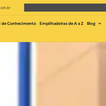
com.br
l de Conhecimento
Empilhadeiras de A a Z
Blog