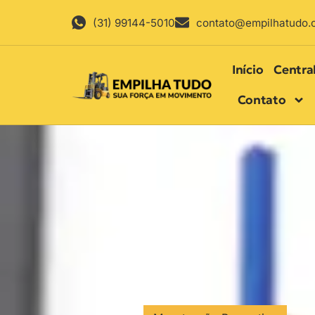
(31) 99144-5010
contato@empilhatudo.
Início
Centra
Contato