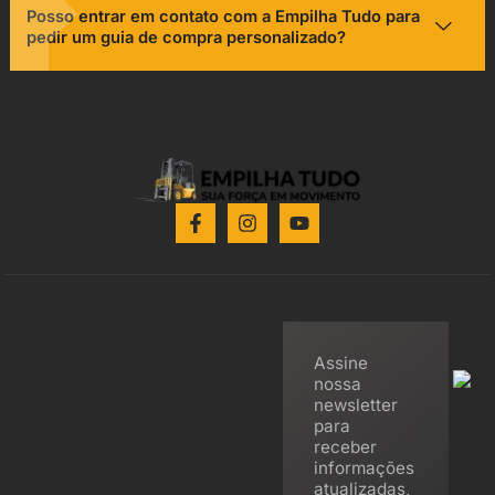
Posso entrar em contato com a Empilha Tudo para
pedir um guia de compra personalizado?
Empilhadeiras
Mapa
Informações
Feito
do
Empilhadeira
Aviso
por:
Assine
(GLP/Gás)
Legal
Site
nossa
Empilhadeira a
Início
Contato
newsletter
Diesel
para
Sobre
Direitos
receber
Empilhadeira
Nós
Autorais
Elétrica
informações
Empilhadeiras
Política
atualizadas,
Empilhadeira
de A a Z
de