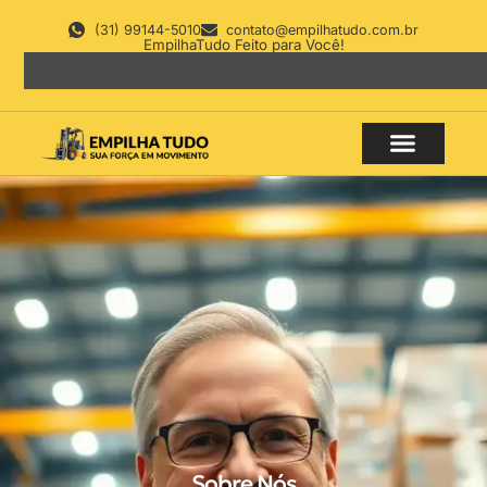
(31) 99144-5010
contato@empilhatudo.com.br
EmpilhaTudo Feito para Você!
Sobre Nós