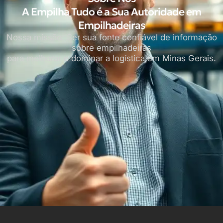
A Empilha Tudo é a Sua Autoridade em
Empilhadeiras
Nossa missão: Ser sua fonte confiável de informação
sobre empilhadeiras
para melhorar e dominar a logística em Minas Gerais.