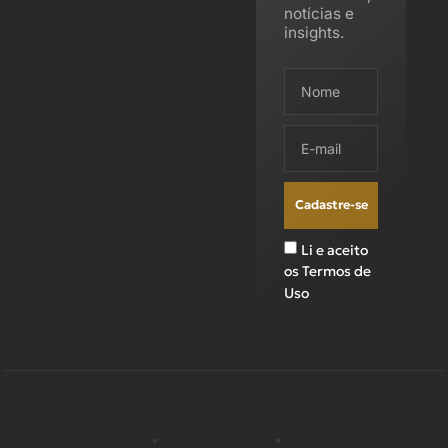
notícias e
Retrátil
Afiliados
Central de
insights.
Empilhadeira
Informação
Política de
Side Loader
Comentários
Blog de
Empilhadeira
Notícias
Política
Térrea
Editorial
Aviso
Legal
Cadastre-se
Li e aceito
os Termos de
Uso
Copyright © 2025 EmpilhaTudo - Todos os direitos reservados - Tudo Sobre
Empilhadeiras em Minas Gerais
Termos de Uso
Política de Privacidade
Política de Cookie