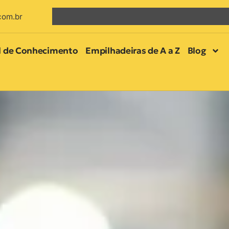
com.br
l de Conhecimento
Empilhadeiras de A a Z
Blog