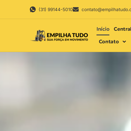
(31) 99144-5010
contato@empilhatudo.
Início
Centra
Contato