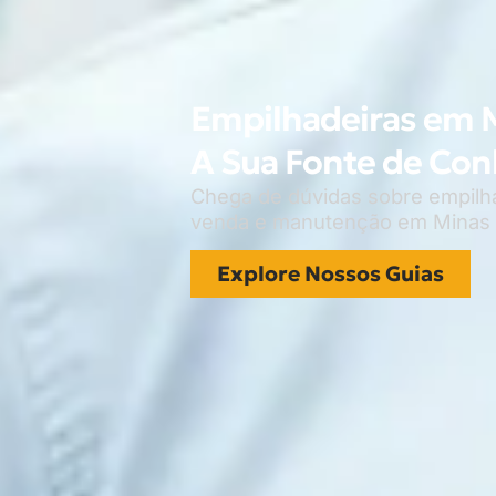
Empilhadeiras em M
A Sua Fonte de Co
Chega de dúvidas sobre empilha
venda e manutenção em Minas G
Explore Nossos Guias