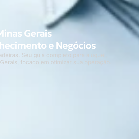
inas Gerais
nhecimento e Negócios
deiras. Seu guia completo para aluguel,
erais, focado em otimizar sua operação.