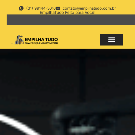
(31) 99144-5010
contato@empilhatudo.com.br
EmpilhaTudo Feito para Você!