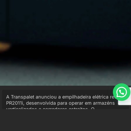
A Transpalet anunciou a empilhadeira elétrica retrátil
PR2011i, desenvolvida para operar em armazéns
verticalizados e corredores estreitos. O
equipamento suporta cargas de até 2.000 kg e
atinge elevação máxima de 11.600 mm, atendendo a
operações que exigem alta densidade de