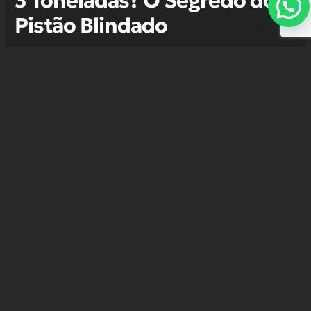
3 Toneladas? O Segredo do
Pistão Blindado
Você já parou para calcular quanto
custa uma poça de óleo no chão do seu
armazém? Além da sujeira, ela indica
que seu equipamento está perdendo
pressão e, em breve, deixará sua equipe