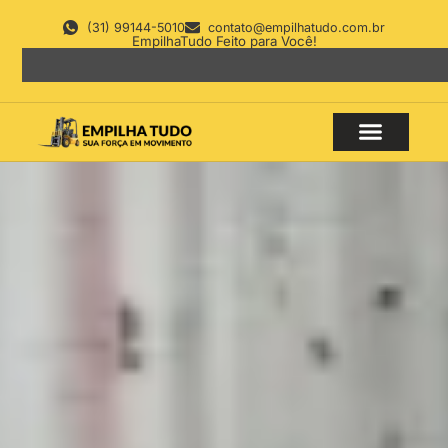
(31) 99144-5010
contato@empilhatudo.com.br
EmpilhaTudo Feito para Você!