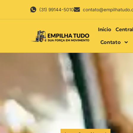
(31) 99144-5010
contato@empilhatudo.
Início
Centra
Contato