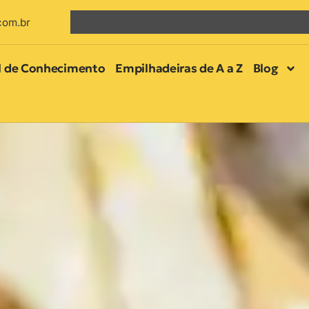
com.br
l de Conhecimento
Empilhadeiras de A a Z
Blog