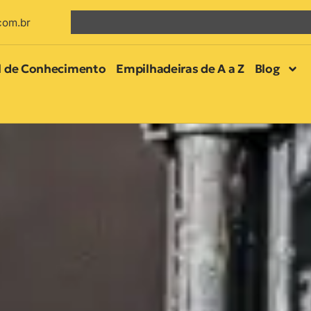
com.br
l de Conhecimento
Empilhadeiras de A a Z
Blog