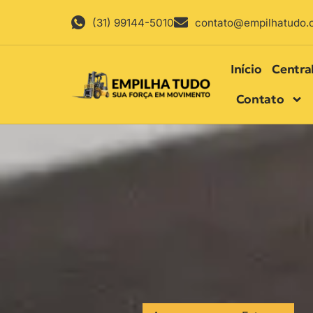
(31) 99144-5010
contato@empilhatudo.
Início
Centra
Contato