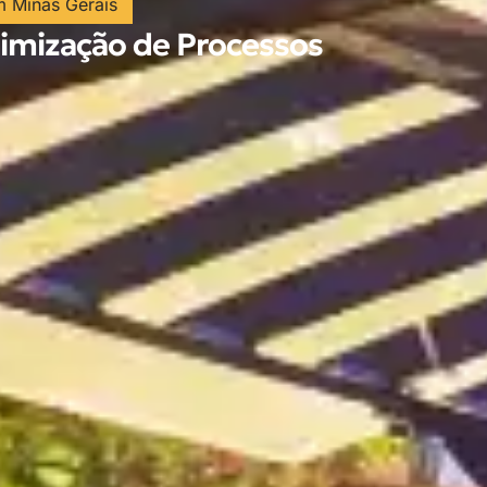
m Minas Gerais
mização de Processos