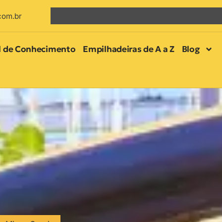
com.br
l de Conhecimento
Empilhadeiras de A a Z
Blog