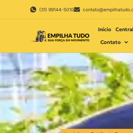
(31) 99144-5010
contato@empilhatudo.
Início
Centra
Contato