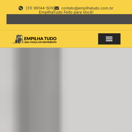
(31) 99144-5010
contato@empilhatudo.com.br
EmpilhaTudo Feito para Você!