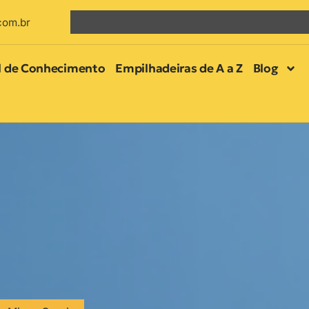
com.br
l de Conhecimento
Empilhadeiras de A a Z
Blog