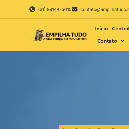
(31) 99144-5010
contato@empilhatudo.
Início
Centra
Contato