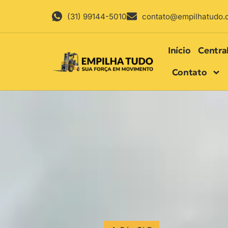
(31) 99144-5010
contato@empilhatudo.
Início
Centra
Contato