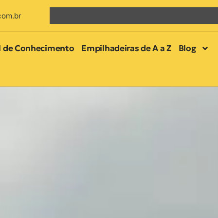
com.br
l de Conhecimento
Empilhadeiras de A a Z
Blog