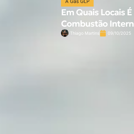
A Gás GLP
Em Quais Locais É 
Combustão Intern
Thiago Martins
09/10/2025