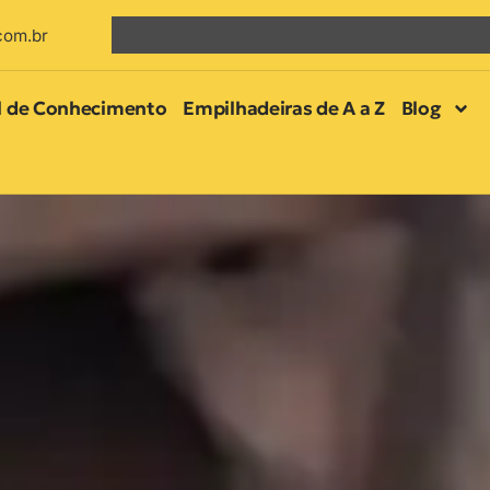
com.br
l de Conhecimento
Empilhadeiras de A a Z
Blog