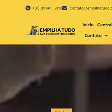
(31) 99144-5010
contato@empilhatudo.
Início
Centra
Contato