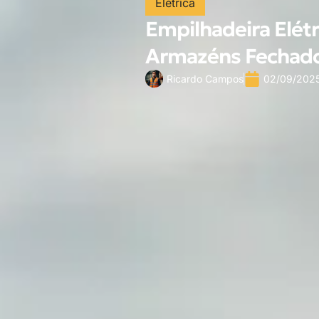
Elétrica
Empilhadeira Elétr
Armazéns Fechad
Ricardo Campos
02/09/202