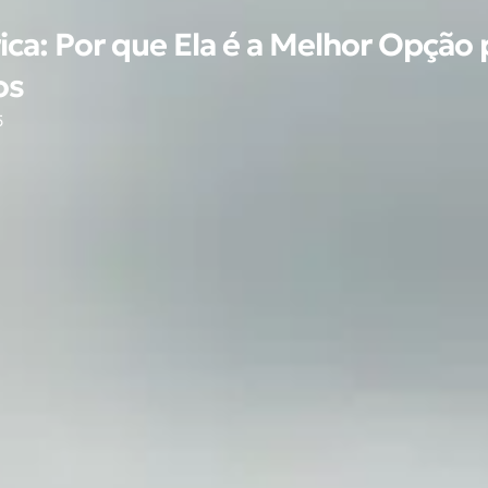
ica: Por que Ela é a Melhor Opção
os
5