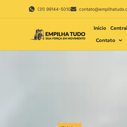
(31) 99144-5010
contato@empilhatudo.
Início
Centra
Contato