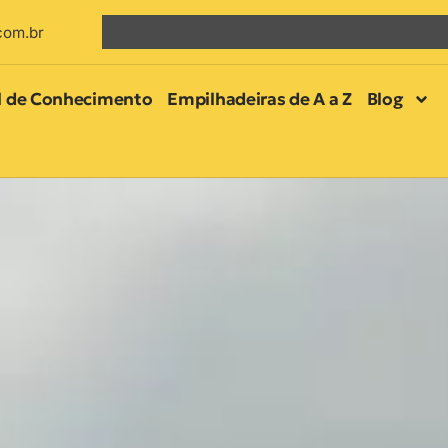
com.br
l de Conhecimento
Empilhadeiras de A a Z
Blog