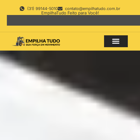
(31) 99144-5010
contato@empilhatudo.com.br
EmpilhaTudo Feito para Você!