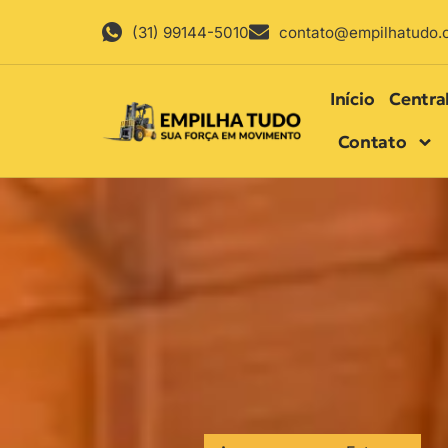
(31) 99144-5010
contato@empilhatudo.
Início
Centra
Contato