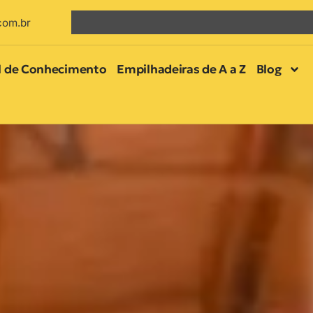
com.br
l de Conhecimento
Empilhadeiras de A a Z
Blog