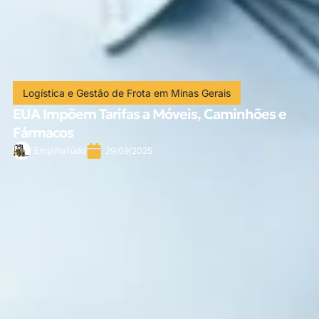
Logística e Gestão de Frota em Minas Gerais
EUA Impõem Tarifas a Móveis, Caminhões e
Fármacos
EmpilhaTudo
29/09/2025