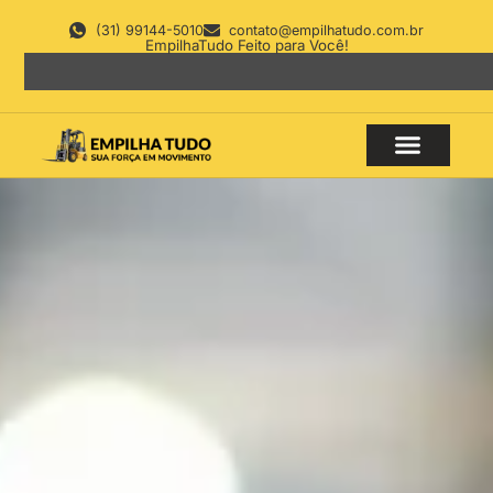
(31) 99144-5010
contato@empilhatudo.com.br
EmpilhaTudo Feito para Você!