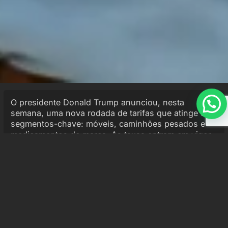
O presidente Donald Trump anunciou, nesta
semana, uma nova rodada de tarifas que atinge três
segmentos-chave: móveis, caminhões pesados e
medicamentos de marca. As taxas entram em vigor
em 1º de outubro de 2025 e devem influenciar
decisões de fornecimento global e estratégias
logísticas internas nos Estados Unidos.
Detalhes das tarifas
Móveis
: 50% sobre armários de cozinha e
pias de banheiro; 30% sobre móveis