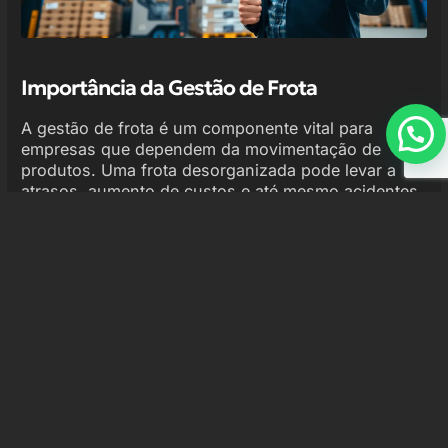
Importância da Gestão de Frota
A gestão de frota é um componente vital para
empresas que dependem da movimentação de
produtos. Uma frota desorganizada pode levar a
atrasos, aumento de custos e até mesmo acidentes
de trabalho. Portanto, entender a importância de
uma gestão eficaz é o primeiro passo para garantir
a eficiência operacional.
Com uma gestão adequada, é possível:
Reduzir custos operacionais.
Aumentar a eficiência dos processos
logísticos.
Melhorar a segurança no trabalho.
Prolongar a vida útil dos equipamentos.
Esses benefícios não são apenas teóricos.