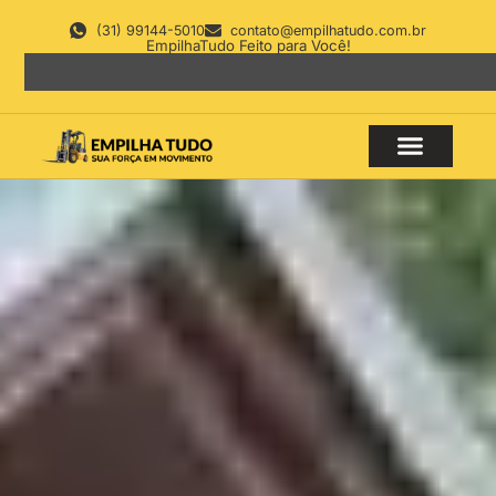
(31) 99144-5010
contato@empilhatudo.com.br
EmpilhaTudo Feito para Você!