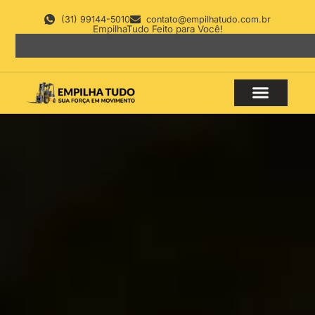
(31) 99144-5010
contato@empilhatudo.com.br
EmpilhaTudo Feito para Você!