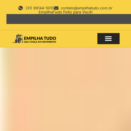
(31) 99144-5010
contato@empilhatudo.com.br
EmpilhaTudo Feito para Você!