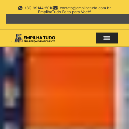
(31) 99144-5010
contato@empilhatudo.com.br
EmpilhaTudo Feito para Você!