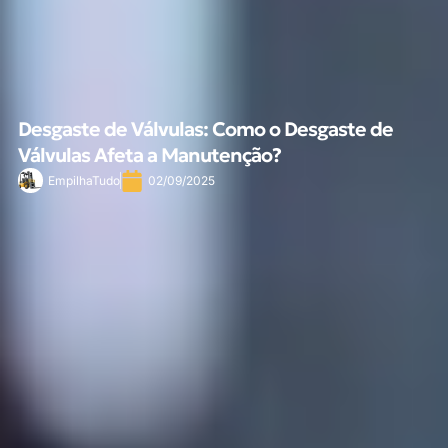
Desgaste de Válvulas: Como o Desgaste de
Válvulas Afeta a Manutenção?
EmpilhaTudo
02/09/2025