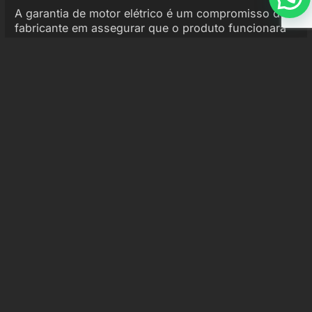
A garantia de motor elétrico é um compromisso do
fabricante em assegurar que o produto funcionará
de acordo com as especificações durante um
período determinado. Essa garantia é fundamental,
pois oferece proteção ao investidor, garantindo que,
em caso de falhas, o equipamento será consertado
ou substituído sem custos adicionais.
Os motores elétricos são componentes críticos em
diversas aplicações industriais, desde empilhadeiras
até sistemas de automação. Portanto, entender
como funciona a garantia é essencial para gestores
e empresários que buscam segurança em seus
investimentos.
Normalmente, a garantia cobre defeitos de
fabricação e falhas que não são resultantes de mau
uso. É importante que os usuários leiam
atentamente os termos da garantia, pois cada
fabricante pode ter políticas diferentes em relação
ao que é coberto.