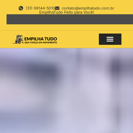
(31) 99144-5010
contato@empilhatudo.com.br
EmpilhaTudo Feito para Você!