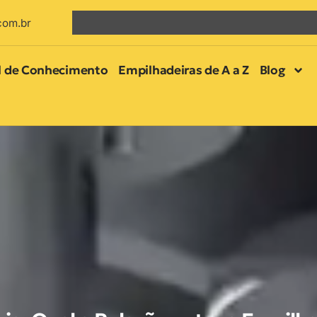
com.br
l de Conhecimento
Empilhadeiras de A a Z
Blog