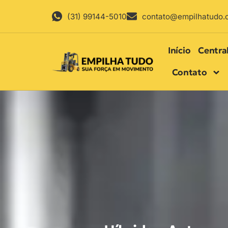
(31) 99144-5010
contato@empilhatudo.
Início
Centra
Contato