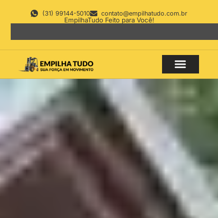
(31) 99144-5010
contato@empilhatudo.com.br
EmpilhaTudo Feito para Você!