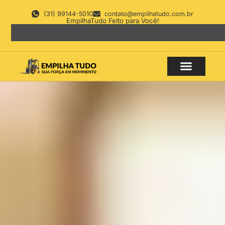
(31) 99144-5010
contato@empilhatudo.com.br
EmpilhaTudo Feito para Você!