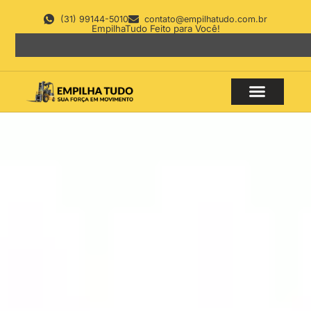
(31) 99144-5010
contato@empilhatudo.com.br
EmpilhaTudo Feito para Você!