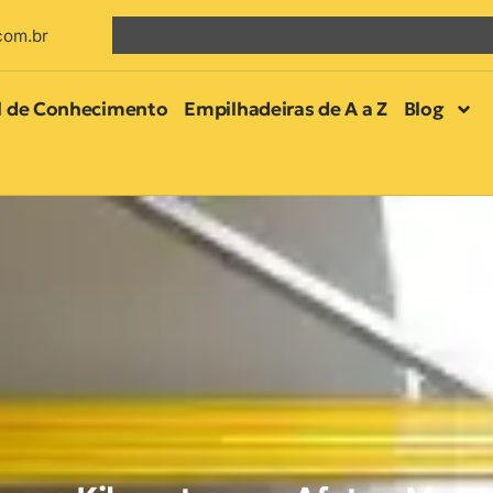
com.br
l de Conhecimento
Empilhadeiras de A a Z
Blog