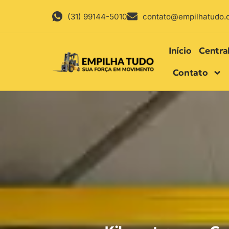
(31) 99144-5010
contato@empilhatudo.
Início
Centra
Contato