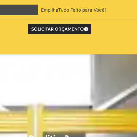
EmpilhaTudo Feito para Você!
SOLICITAR ORÇAMENTO