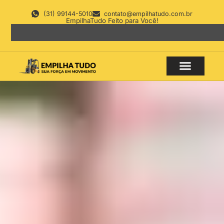
(31) 99144-5010
contato@empilhatudo.com.br
EmpilhaTudo Feito para Você!