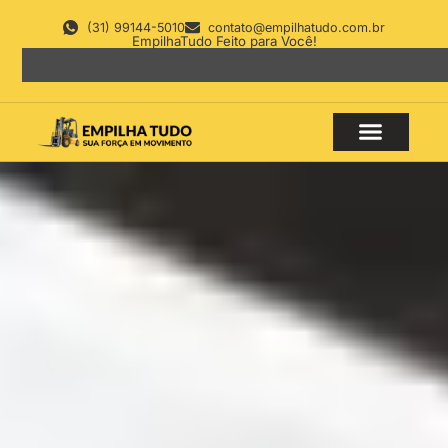
(31) 99144-5010
contato@empilhatudo.com.br
EmpilhaTudo Feito para Você!