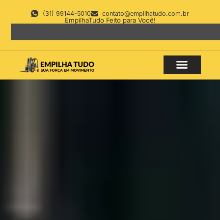
(31) 99144-5010
contato@empilhatudo.com.br
EmpilhaTudo Feito para Você!