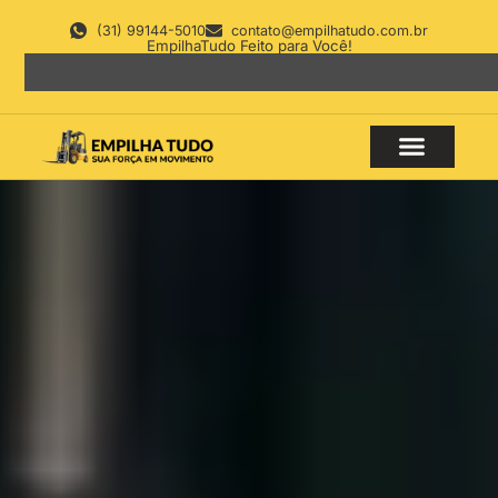
(31) 99144-5010
contato@empilhatudo.com.br
EmpilhaTudo Feito para Você!