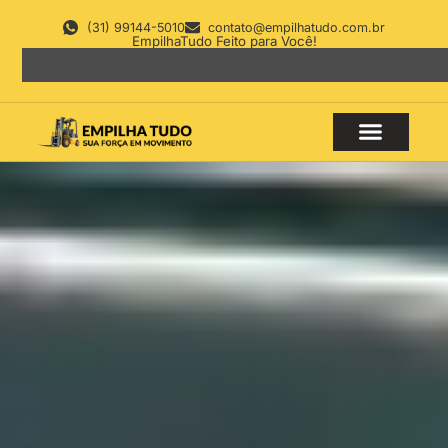
(31) 99144-5010
contato@empilhatudo.com.br
EmpilhaTudo Feito para Você!