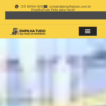
(31) 99144-5010
contato@empilhatudo.com.br
EmpilhaTudo Feito para Você!