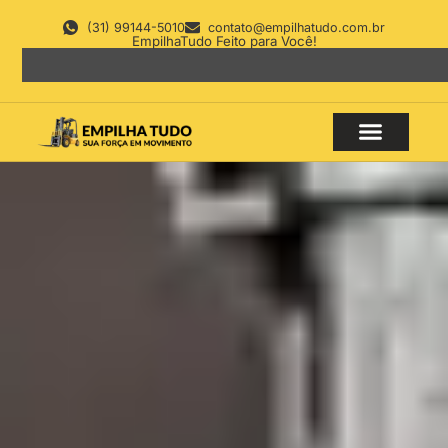
(31) 99144-5010
contato@empilhatudo.com.br
EmpilhaTudo Feito para Você!