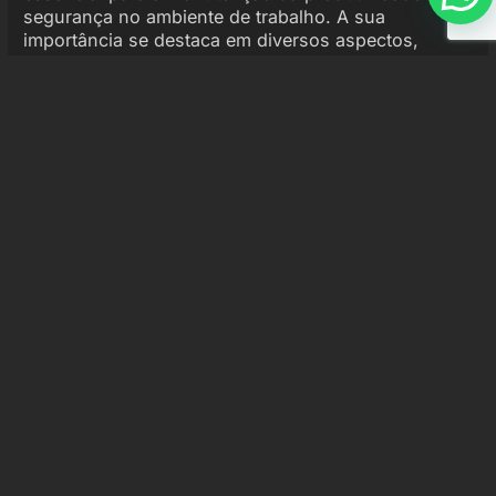
segurança no ambiente de trabalho. A sua
importância se destaca em diversos aspectos,
como:
Segurança:
Garante que todos os
equipamentos estejam em conformidade com
as normas de segurança, evitando acidentes.
Eficiência:
Equipamentos bem-
inspecionados operam de forma mais eficiente,
contribuindo para a produtividade.
Manutenção preventiva:
Ajuda a identificar
problemas antes que se tornem críticos,
reduzindo custos de manutenção.
Conformidade legal:
Assegura que a
empresa esteja em conformidade com as
regulamentações do setor, evitando multas e
penalidades.
A inspeção regular deve ser parte integrante da
rotina de qualquer empresa que utiliza
empilhadeiras e outros equipamentos pesados. Isso
não apenas melhora a segurança, mas também