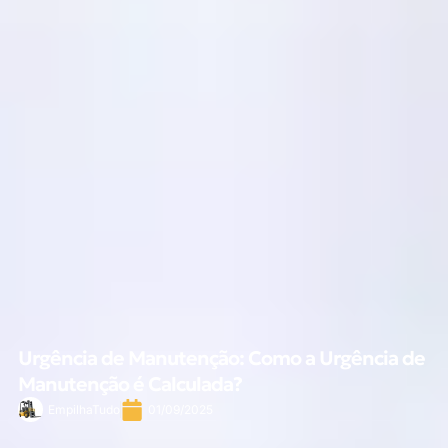
Urgência de Manutenção: Como a Urgência de
Manutenção é Calculada?
EmpilhaTudo
01/09/2025