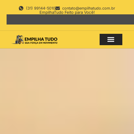
(31) 99144-5010
contato@empilhatudo.com.br
EmpilhaTudo Feito para Você!