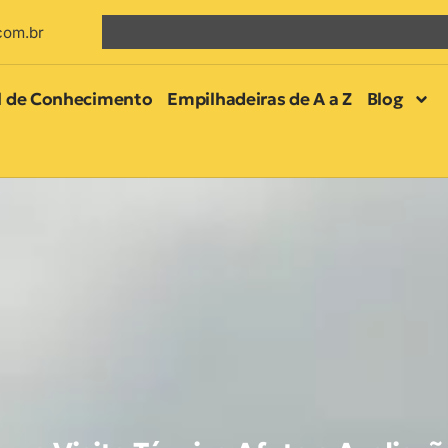
com.br
l de Conhecimento
Empilhadeiras de A a Z
Blog