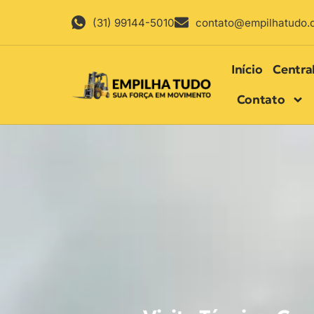
(31) 99144-5010
contato@empilhatudo.
Início
Centra
Contato