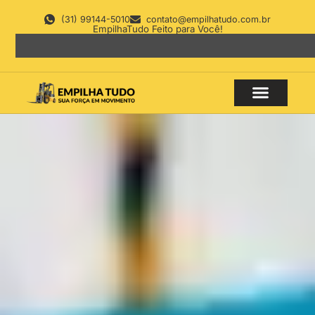
(31) 99144-5010
contato@empilhatudo.com.br
EmpilhaTudo Feito para Você!