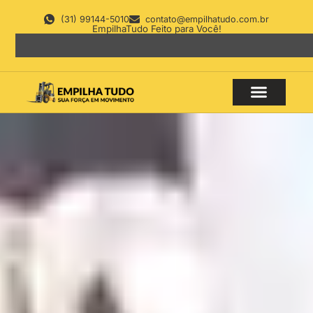
(31) 99144-5010
contato@empilhatudo.com.br
EmpilhaTudo Feito para Você!