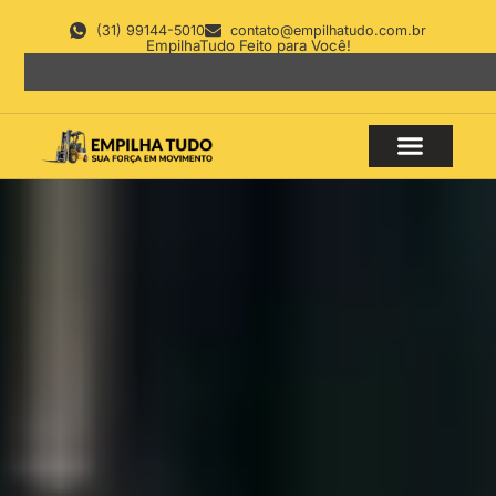
(31) 99144-5010
contato@empilhatudo.com.br
EmpilhaTudo Feito para Você!