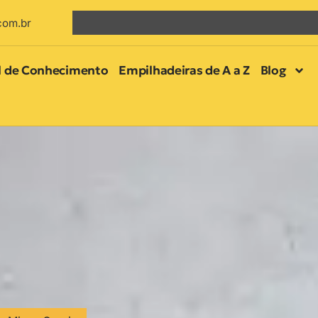
com.br
l de Conhecimento
Empilhadeiras de A a Z
Blog