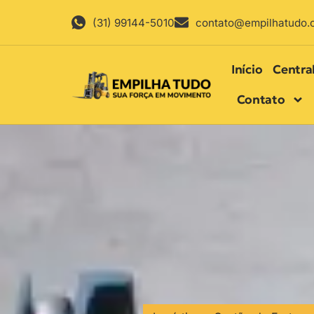
(31) 99144-5010
contato@empilhatudo.
Início
Centra
Contato