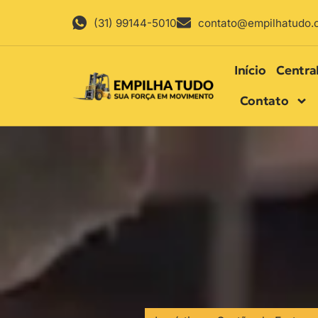
(31) 99144-5010
contato@empilhatudo.
Início
Centra
Contato