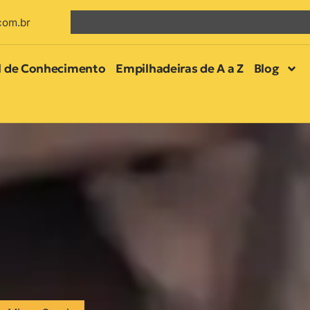
com.br
l de Conhecimento
Empilhadeiras de A a Z
Blog