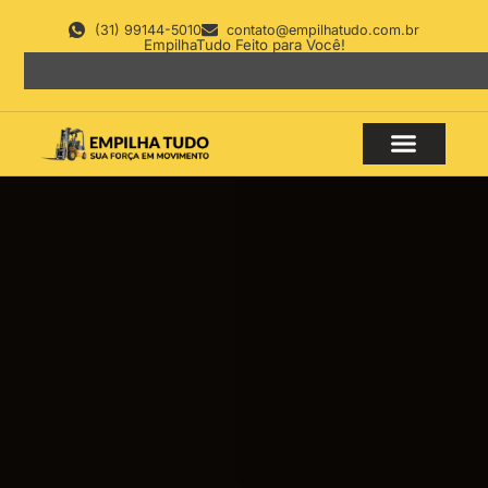
(31) 99144-5010
contato@empilhatudo.com.br
EmpilhaTudo Feito para Você!