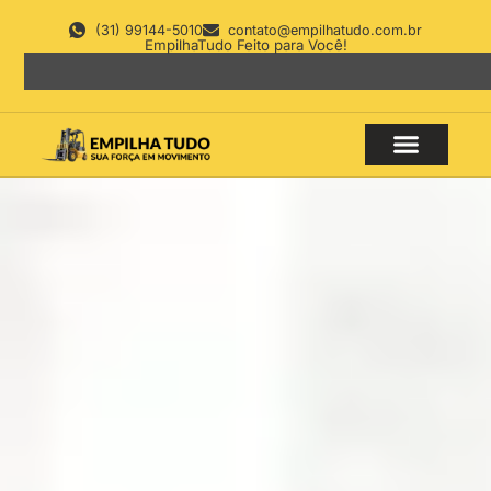
(31) 99144-5010
contato@empilhatudo.com.br
EmpilhaTudo Feito para Você!