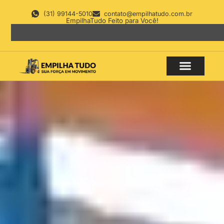
(31) 99144-5010
contato@empilhatudo.com.br
EmpilhaTudo Feito para Você!