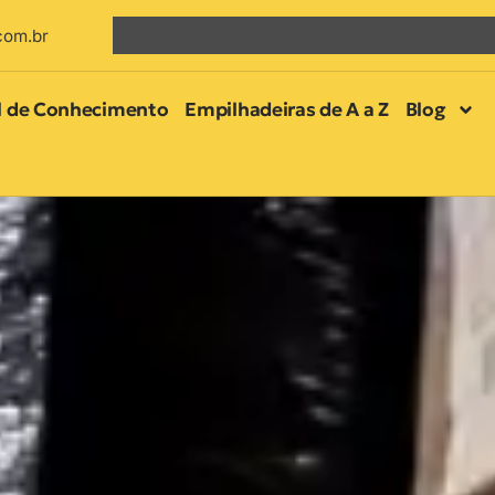
com.br
l de Conhecimento
Empilhadeiras de A a Z
Blog