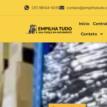
(31) 99144-5010
contato@empilhatudo.
Início
Centra
Contato