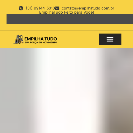
(31) 99144-5010
contato@empilhatudo.com.br
EmpilhaTudo Feito para Você!