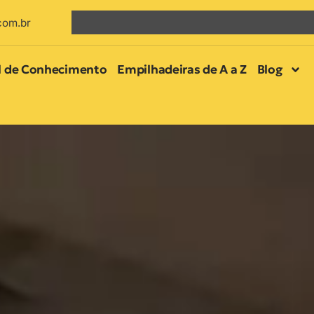
com.br
l de Conhecimento
Empilhadeiras de A a Z
Blog