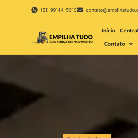
(31) 99144-5010
contato@empilhatudo.
Início
Centra
Contato