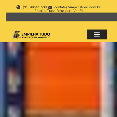
(31) 99144-5010
contato@empilhatudo.com.br
EmpilhaTudo Feito para Você!