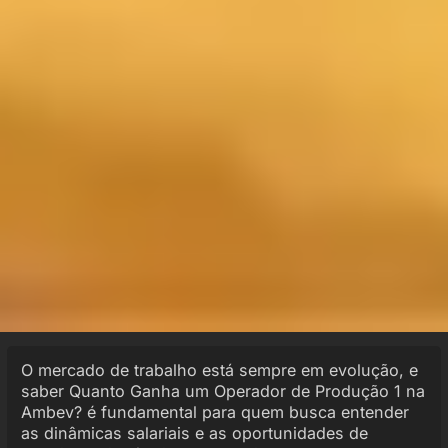
O mercado de trabalho está sempre em evolução, e
saber Quanto Ganha um Operador de Produção 1 na
Ambev? é fundamental para quem busca entender
as dinâmicas salariais e as oportunidades de